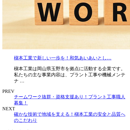
槇本工業で新しい一歩を！和気あいあいとし…
槇本工業は岡山県玉野市を拠点に活動する企業です。
私たちの主な事業内容は、プラント工事や機械メンテ
ナ …
PREV
チームワーク抜群・資格支援あり！プラント工事職人
募集！
NEXT
確かな技術で地域を支える！槇本工業の安全と品質へ
のこだわり