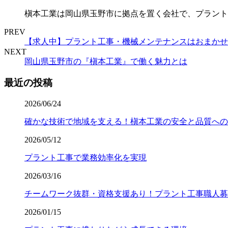
槇本工業は岡山県玉野市に拠点を置く会社で、プラント
PREV
【求人中】プラント工事・機械メンテナンスはおまかせ
NEXT
岡山県玉野市の『槇本工業』で働く魅力とは
最近の投稿
2026/06/24
確かな技術で地域を支える！槇本工業の安全と品質への
2026/05/12
プラント工事で業務効率化を実現
2026/03/16
チームワーク抜群・資格支援あり！プラント工事職人募
2026/01/15