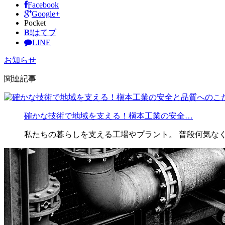
Facebook
Google+
Pocket
B!
はてブ
LINE
お知らせ
関連記事
確かな技術で地域を支える！槇本工業の安全…
私たちの暮らしを支える工場やプラント。 普段何気な